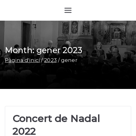
Coral Pau Casals de Pallejà
Month:
gener 2023
Pàgina d'inici
2023
gener
Concert de Nadal
2022